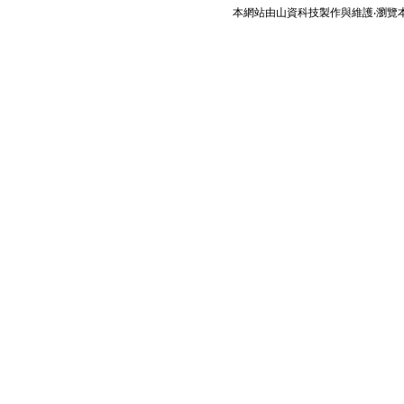
本網站由
山資科技
製作與維護‧瀏覽本