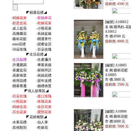
促銷價: 4500 元
◤精選花禮◢
‧
精緻花束
‧
新娘捧花
[編號] A100012
‧
創意盒花
‧
乾燥花束
名 稱:羅馬柱-花
‧
桌上盆花
‧
小熊花束
A10012
‧
高雅蘭花
‧
長綠盆栽
市 價:8500 元
‧
藝術花籃
‧
開運青竹
促銷價: 8000 元
‧
mini花禮
‧
甜蜜金莎
‧
50朵玫瑰
‧
百朵玫瑰
◤生活花禮◢
‧
生日花禮
‧
生產彌月
‧
升遷榮調
‧
畢業表揚
[編號] A10005
‧
喜慶盆花
‧
探病拜訪
名 稱:藝術花籃
A10005
‧
居家佈置
‧
祝福花禮
市 價:3800 元
‧
喪用花禮
‧
賀年送禮
促銷價: 3500 元
‧
開幕喬遷
‧
婚禮佈置
◤情人節專區◢
‧
百朵玫瑰
‧
進口玫瑰
‧
小熊花束
‧
玫瑰花束
‧
精緻盒花
‧
金莎花束
[編號] A10006
‧
百合花束
‧
愛戀花束
名 稱:藝術花籃
◤花材種類◢
市 價:6000 元
‧
水果花禮
‧
仙人掌
促銷價: 5000 元
‧
其他類別
‧
乾燥花