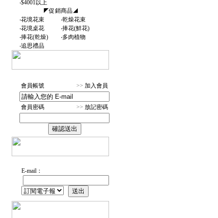
‧
$4001以上
◤促銷商品◢
‧
花境花束
‧
乾燥花束
‧
花境桌花
‧
捧花(鮮花)
‧
捧花(乾燥)
‧
多肉植物
‧
追思禮品
會員帳號
>>
加入會員
會員密碼
>>
放記密碼
E-mail：