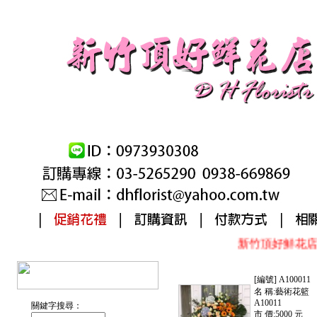
新竹頂好鮮花店~
[編號] A100011
名 稱:藝術花籃
A10011
關鍵字搜尋：
市 價:5000 元