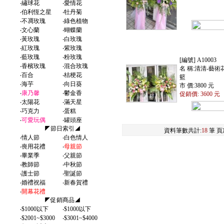
‧
繡球花
‧
愛情花
‧
伯利恆之星
‧
牡丹菊
‧
不凋玫瑰
‧
綠色植物
‧
文心蘭
‧
蝴蝶蘭
‧
黃玫瑰
‧
白玫瑰
‧
紅玫瑰
‧
紫玫瑰
‧
藍玫瑰
‧
粉玫瑰
[編號] A10003
‧
香檳玫瑰
‧
混合玫瑰
名 稱:清清-藝術
‧
百合
‧
桔梗花
籃
‧
海芋
‧
向日葵
市 價:3800 元
‧
康乃馨
‧
鬱金香
促銷價: 3600 元
‧
太陽花
‧
滿天星
‧
巧克力
‧
蛋糕
‧
可愛玩偶
‧
罐頭座
◤節日索引◢
資料筆數共計:
18
筆 頁
‧
情人節
‧
白色情人
‧
喪用花禮
‧
母親節
‧
畢業季
‧
父親節
‧
教師節
‧
中秋節
‧
護士節
‧
聖誕節
‧
婚禮祝福
‧
新春賀禮
‧
開幕花禮
◤促銷商品◢
‧
$1000以下
‧
$1000以下
‧
$2001~$3000
‧
$3001~$4000