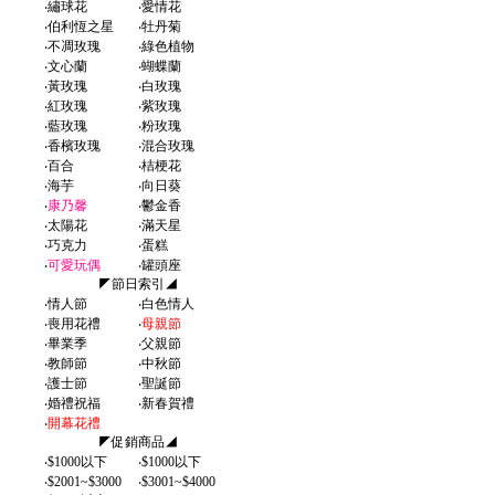
‧
繡球花
‧
愛情花
‧
伯利恆之星
‧
牡丹菊
‧
不凋玫瑰
‧
綠色植物
‧
文心蘭
‧
蝴蝶蘭
‧
黃玫瑰
‧
白玫瑰
‧
紅玫瑰
‧
紫玫瑰
‧
藍玫瑰
‧
粉玫瑰
‧
香檳玫瑰
‧
混合玫瑰
‧
百合
‧
桔梗花
‧
海芋
‧
向日葵
‧
康乃馨
‧
鬱金香
‧
太陽花
‧
滿天星
‧
巧克力
‧
蛋糕
‧
可愛玩偶
‧
罐頭座
◤節日索引◢
‧
情人節
‧
白色情人
‧
喪用花禮
‧
母親節
‧
畢業季
‧
父親節
‧
教師節
‧
中秋節
‧
護士節
‧
聖誕節
‧
婚禮祝福
‧
新春賀禮
‧
開幕花禮
◤促銷商品◢
‧
$1000以下
‧
$1000以下
‧
$2001~$3000
‧
$3001~$4000