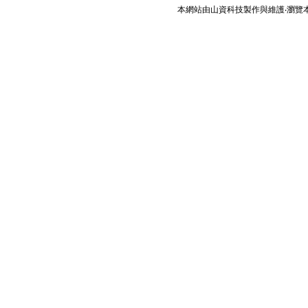
本網站由
山資科技
製作與維護‧瀏覽本