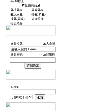
‧
$4001以上
◤促銷商品◢
‧
花境花束
‧
乾燥花束
‧
花境桌花
‧
捧花(鮮花)
‧
捧花(乾燥)
‧
多肉植物
‧
追思禮品
會員帳號
>>
加入會員
會員密碼
>>
放記密碼
E-mail：