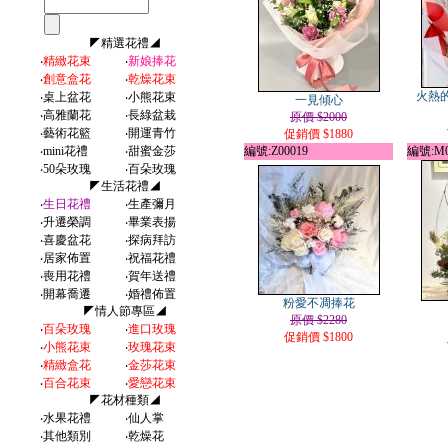
◤精選花禮◢
‧
精緻花束
‧
新娘捧花
‧
創意盒花
‧
乾燥花束
火熱
‧
桌上盆花
‧
小熊花束
一見傾心
‧
高雅蘭花
‧
長綠盆栽
原價 $2000
‧
藝術花籃
‧
開運青竹
促銷價 $1880
‧
mini花禮
‧
甜蜜金莎
編號:Z00019
編號:M0
‧
50朵玫瑰
‧
百朵玫瑰
◤生活花禮◢
‧
生日花禮
‧
生產彌月
‧
升遷榮調
‧
畢業表揚
‧
喜慶盆花
‧
探病拜訪
‧
居家佈置
‧
祝福花禮
‧
喪用花禮
‧
賀年送禮
‧
開幕喬遷
‧
婚禮佈置
粉愛不凋捧花
◤情人節專區◢
原價 $2280
‧
百朵玫瑰
‧
進口玫瑰
促銷價 $1800
‧
小熊花束
‧
玫瑰花束
‧
精緻盒花
‧
金莎花束
‧
百合花束
‧
愛戀花束
◤花材種類◢
‧
水果花禮
‧
仙人掌
‧
其他類別
‧
乾燥花