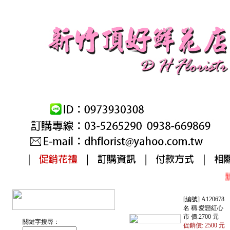
新
[編號] A120678
名 稱:愛戀紅心
市 價:2700 元
關鍵字搜尋：
促銷價: 2500 元