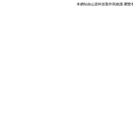
本網站由
山資科技
製作與維護‧瀏覽本