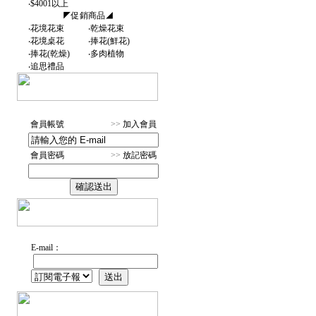
‧
$4001以上
◤促銷商品◢
‧
花境花束
‧
乾燥花束
‧
花境桌花
‧
捧花(鮮花)
‧
捧花(乾燥)
‧
多肉植物
‧
追思禮品
會員帳號
>>
加入會員
會員密碼
>>
放記密碼
E-mail：