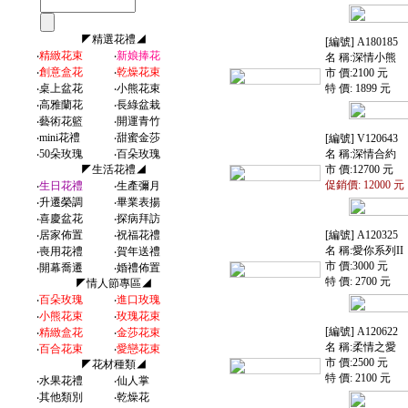
◤精選花禮◢
[編號] A180185
‧
精緻花束
‧
新娘捧花
名 稱:深情小熊
‧
創意盒花
‧
乾燥花束
市 價:2100 元
‧
桌上盆花
‧
小熊花束
特 價: 1899 元
‧
高雅蘭花
‧
長綠盆栽
‧
藝術花籃
‧
開運青竹
‧
mini花禮
‧
甜蜜金莎
[編號] V120643
‧
50朵玫瑰
‧
百朵玫瑰
名 稱:深情合約
◤生活花禮◢
市 價:12700 元
促銷價: 12000 元
‧
生日花禮
‧
生產彌月
‧
升遷榮調
‧
畢業表揚
‧
喜慶盆花
‧
探病拜訪
‧
居家佈置
‧
祝福花禮
[編號] A120325
名 稱:愛你系列II
‧
喪用花禮
‧
賀年送禮
市 價:3000 元
‧
開幕喬遷
‧
婚禮佈置
特 價: 2700 元
◤情人節專區◢
‧
百朵玫瑰
‧
進口玫瑰
‧
小熊花束
‧
玫瑰花束
[編號] A120622
‧
精緻盒花
‧
金莎花束
名 稱:柔情之愛
‧
百合花束
‧
愛戀花束
市 價:2500 元
◤花材種類◢
特 價: 2100 元
‧
水果花禮
‧
仙人掌
‧
其他類別
‧
乾燥花