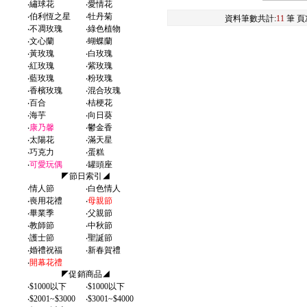
‧
繡球花
‧
愛情花
‧
伯利恆之星
‧
牡丹菊
資料筆數共計:
11
筆 頁
‧
不凋玫瑰
‧
綠色植物
‧
文心蘭
‧
蝴蝶蘭
‧
黃玫瑰
‧
白玫瑰
‧
紅玫瑰
‧
紫玫瑰
‧
藍玫瑰
‧
粉玫瑰
‧
香檳玫瑰
‧
混合玫瑰
‧
百合
‧
桔梗花
‧
海芋
‧
向日葵
‧
康乃馨
‧
鬱金香
‧
太陽花
‧
滿天星
‧
巧克力
‧
蛋糕
‧
可愛玩偶
‧
罐頭座
◤節日索引◢
‧
情人節
‧
白色情人
‧
喪用花禮
‧
母親節
‧
畢業季
‧
父親節
‧
教師節
‧
中秋節
‧
護士節
‧
聖誕節
‧
婚禮祝福
‧
新春賀禮
‧
開幕花禮
◤促銷商品◢
‧
$1000以下
‧
$1000以下
‧
$2001~$3000
‧
$3001~$4000