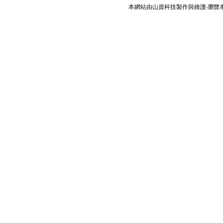
本網站由
山資科技
製作與維護‧瀏覽本