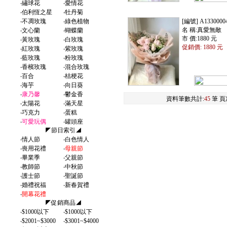
‧
繡球花
‧
愛情花
‧
伯利恆之星
‧
牡丹菊
‧
不凋玫瑰
‧
綠色植物
[編號] A1330000
名 稱:真愛無敵
‧
文心蘭
‧
蝴蝶蘭
市 價:1880 元
‧
黃玫瑰
‧
白玫瑰
促銷價: 1880 元
‧
紅玫瑰
‧
紫玫瑰
‧
藍玫瑰
‧
粉玫瑰
‧
香檳玫瑰
‧
混合玫瑰
‧
百合
‧
桔梗花
‧
海芋
‧
向日葵
‧
康乃馨
‧
鬱金香
資料筆數共計:
45
筆 頁
‧
太陽花
‧
滿天星
‧
巧克力
‧
蛋糕
‧
可愛玩偶
‧
罐頭座
◤節日索引◢
‧
情人節
‧
白色情人
‧
喪用花禮
‧
母親節
‧
畢業季
‧
父親節
‧
教師節
‧
中秋節
‧
護士節
‧
聖誕節
‧
婚禮祝福
‧
新春賀禮
‧
開幕花禮
◤促銷商品◢
‧
$1000以下
‧
$1000以下
‧
$2001~$3000
‧
$3001~$4000