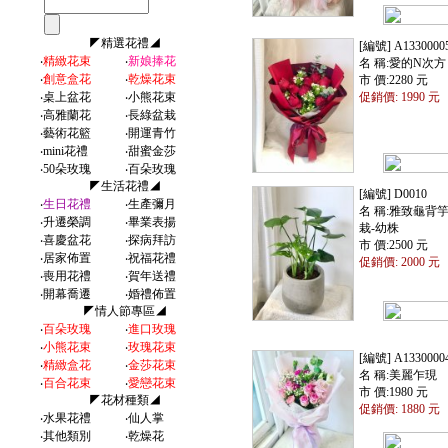
◤精選花禮◢
[編號] A1330000
‧
精緻花束
‧
新娘捧花
名 稱:愛的N次方
‧
創意盒花
‧
乾燥花束
市 價:2280 元
‧
桌上盆花
‧
小熊花束
促銷價: 1990 元
‧
高雅蘭花
‧
長綠盆栽
‧
藝術花籃
‧
開運青竹
‧
mini花禮
‧
甜蜜金莎
‧
50朵玫瑰
‧
百朵玫瑰
◤生活花禮◢
[編號] D0010
‧
生日花禮
‧
生產彌月
名 稱:雅致龜背
‧
升遷榮調
‧
畢業表揚
栽-幼株
‧
喜慶盆花
‧
探病拜訪
市 價:2500 元
‧
居家佈置
‧
祝福花禮
促銷價: 2000 元
‧
喪用花禮
‧
賀年送禮
‧
開幕喬遷
‧
婚禮佈置
◤情人節專區◢
‧
百朵玫瑰
‧
進口玫瑰
‧
小熊花束
‧
玫瑰花束
[編號] A1330000
‧
精緻盒花
‧
金莎花束
名 稱:美麗乍現
‧
百合花束
‧
愛戀花束
市 價:1980 元
◤花材種類◢
促銷價: 1880 元
‧
水果花禮
‧
仙人掌
‧
其他類別
‧
乾燥花