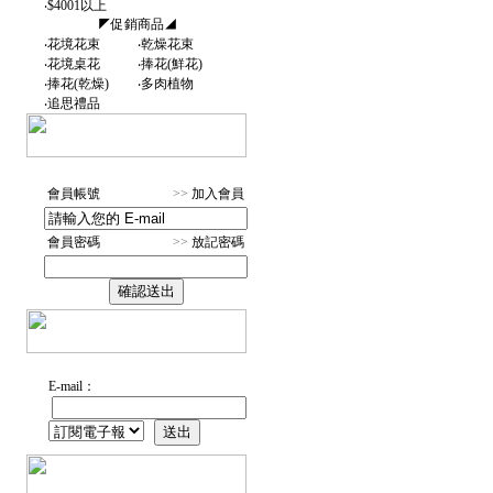
‧
$4001以上
◤促銷商品◢
‧
花境花束
‧
乾燥花束
‧
花境桌花
‧
捧花(鮮花)
‧
捧花(乾燥)
‧
多肉植物
‧
追思禮品
會員帳號
>>
加入會員
會員密碼
>>
放記密碼
E-mail：