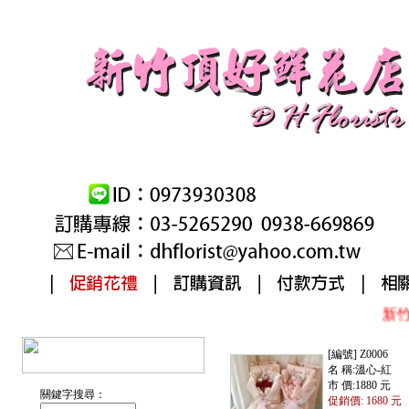
新竹
[編號] Z0006
名 稱:溫心-紅
市 價:1880 元
關鍵字搜尋：
促銷價: 1680 元